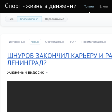
Спорт - жизнь в движении
Топики
Блоги
Все
Коллективные
Персональные
Интересные
Новые
Обсуждаемые
TOP
Просматриваемые
ШНУРОВ ЗАКОНЧИЛ КАРЬЕРУ И Р
ЛЕНИНГРАД?
Жизненый видосик