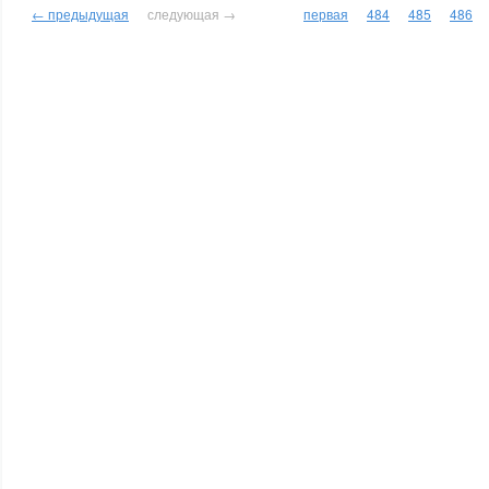
← предыдущая
следующая →
первая
484
485
486