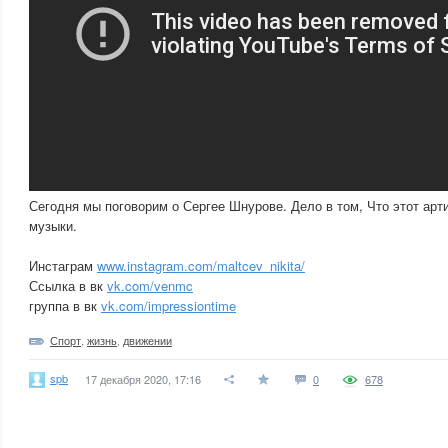
Сегодня мы поговорим о Сергее Шнурове. Дело в том, Что этот арти
музыки.
Инстаграм
www.instagram.com/maltcev_nikita/
Ссылка в вк
vk.com/venmc
группа в вк
vk.com/impressiontime
Спорт
,
жизнь
,
движении
spb
17 декабря 2020, 17:16
0
678