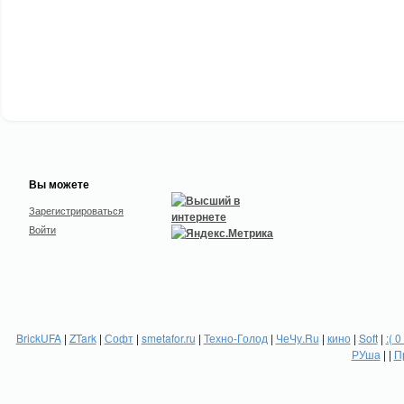
Вы можете
Зарегистрироваться
Войти
BrickUFA
|
ZTark
|
Софт
|
smetafor.ru
|
Техно-Голод
|
ЧеЧу.Ru
|
кино
|
Soft
|
:( 0
РУша
| |
П