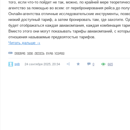
того, если что-то пойдет не так, можно, по крайней мере теоретичес
агентство за помощью во всем: от перебронирования рейса до полу
Онлайн-агентства отличные исследовательские инструменты, поз
низкий доступный тариф, а затем бронировать там, где захотите. Од
будет отображаться каждая авиакомпания, каждая комбинация тар
Вместо этого они могут показывать тарифы авиакомпаний, с котор
отношения называемые предвзятостью тарифов.
Читать дальше →
прежде
,
чем
,
лететь
,
куда
,
угодно
spb
24 сентября 2025, 20:34
0
665