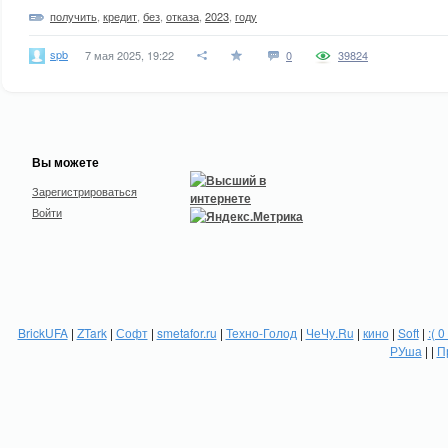
получить
,
кредит
,
без
,
отказа
,
2023
,
году
spb
7 мая 2025, 19:22
0
39824
Вы можете
Зарегистрироваться
Войти
BrickUFA
|
ZTark
|
Софт
|
smetafor.ru
|
Техно-Голод
|
ЧеЧу.Ru
|
кино
|
Soft
|
:( 0
РУша
| |
П