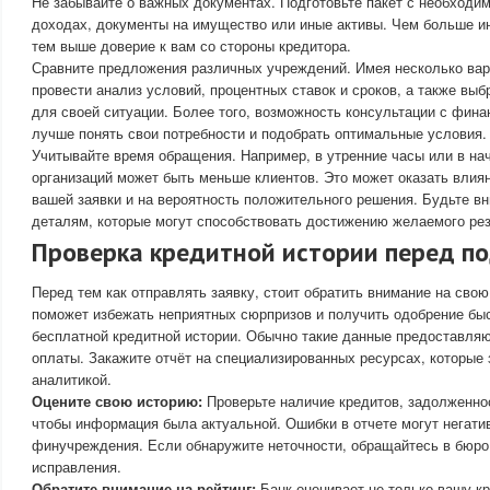
Не забывайте о важных документах. Подготовьте пакет с необходи
доходах, документы на имущество или иные активы. Чем больше и
тем выше доверие к вам со стороны кредитора.
Сравните предложения различных учреждений. Имея несколько вар
провести анализ условий, процентных ставок и сроков, а также вы
для своей ситуации. Более того, возможность консультации с фин
лучше понять свои потребности и подобрать оптимальные условия.
Учитывайте время обращения. Например, в утренние часы или в н
организаций может быть меньше клиентов. Это может оказать влиян
вашей заявки и на вероятность положительного решения. Будьте 
деталям, которые могут способствовать достижению желаемого рез
Проверка кредитной истории перед по
Перед тем как отправлять заявку, стоит обратить внимание на сво
поможет избежать неприятных сюрпризов и получить одобрение быс
бесплатной кредитной истории. Обычно такие данные предоставляют
оплаты. Закажите отчёт на специализированных ресурсах, которые
аналитикой.
Оцените свою историю:
Проверьте наличие кредитов, задолженнос
чтобы информация была актуальной. Ошибки в отчете могут негати
финучреждения. Если обнаружите неточности, обращайтесь в бюро
исправления.
Обратите внимание на рейтинг:
Банк оценивает не только вашу кр