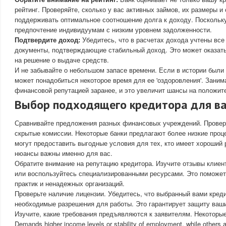
рейтинг. Проверяйте, сколько у вас активных займов, их размеры и
поддерживать оптимальное соотношение долга к доходу. Поскольк
предпочтение индивидуумам с низким уровнем задолженности.
Подтвердите доход:
Убедитесь, что в расчетах дохода учтены все
документы, подтверждающие стабильный доход. Это может оказат
на решение о выдаче средств.
И не забывайте о небольшом запасе времени. Если в истории были
может понадобиться некоторое время для ее 'оздоровления'. Зани
финансовой репутацией заранее, и это увеличит шансы на положит
Выбор подходящего кредитора для в
Сравнивайте предложения разных финансовых учреждений. Проверь
скрытые комиссии. Некоторые банки предлагают более низкие проце
могут предоставить выгодные условия для тех, кто имеет хороший р
нюансы важны именно для вас.
Обратите внимание на репутацию кредитора. Изучите отзывы клиен
или воспользуйтесь специализированными ресурсами. Это поможе
практик и ненадежных организаций.
Проверьте наличие лицензии. Убедитесь, что выбранный вами кред
необходимые разрешения для работы. Это гарантирует защиту ваши
Изучите, какие требования предъявляются к заявителям. Некоторы
Demands higher income levels or stability of employment, while others 