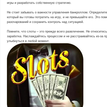
игры и разработать собственную стратегию.
Не стоит забывать о важности управления банкроллом. Определите
который вы готовы потратить на игру, и не превышайте его. Это по
разочарований и сохранить контроль над ситуацией.
Помните, что слоты – это прежде всего развлечение. Не относитесь 
заработка. Наслаждайтесь процессом и не расстраивайтесь из-за 
улыбнуться в любой момент.