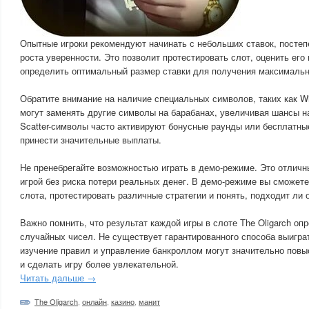
Опытные игроки рекомендуют начинать с небольших ставок, постеп
роста уверенности. Это позволит протестировать слот, оценить его
определить оптимальный размер ставки для получения максимальн
Обратите внимание на наличие специальных символов, таких как Wil
могут заменять другие символы на барабанах, увеличивая шансы 
Scatter-символы часто активируют бонусные раунды или бесплатны
принести значительные выплаты.
Не пренебрегайте возможностью играть в демо-режиме. Это отличн
игрой без риска потери реальных денег. В демо-режиме вы сможете
слота, протестировать различные стратегии и понять, подходит ли 
Важно помнить, что результат каждой игры в слоте The Oligarch оп
случайных чисел. Не существует гарантированного способа выигра
изучение правил и управление банкроллом могут значительно повы
и сделать игру более увлекательной.
Читать дальше →
The Oligarch
,
онлайн
,
казино
,
манит