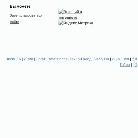
Вы можете
Зарегистрироваться
Войти
BrickUFA
|
ZTark
|
Софт
|
smetafor.ru
|
Техно-Голод
|
ЧеЧу.Ru
|
кино
|
Soft
|
:( 0
РУша
| |
П