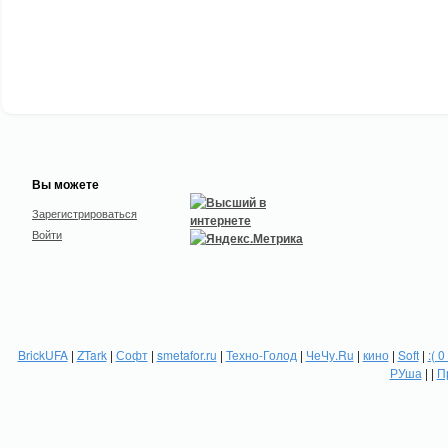
Вы можете
Зарегистрироваться
Войти
BrickUFA
|
ZTark
|
Софт
|
smetafor.ru
|
Техно-Голод
|
ЧеЧу.Ru
|
кино
|
Soft
|
:( 0
РУша
| |
П