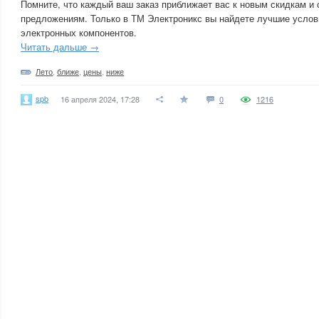
Помните, что каждый ваш заказ приближает вас к новым скидкам и
предложениям. Только в ТМ Электроникс вы найдете лучшие услов
электронных компонентов.
Читать дальше →
Лето
,
ближе
,
цены
,
ниже
spb
16 апреля 2024, 17:28
0
1216