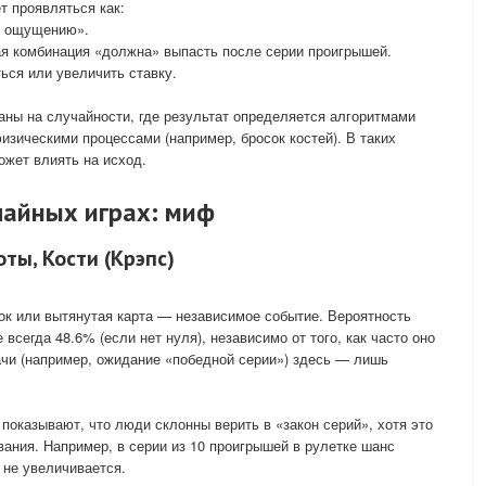
т проявляться как:
о ощущению».
ая комбинация «должна» выпасть после серии проигрышей.
ься или увеличить ставку.
аны на случайности, где результат определяется алгоритмами
изическими процессами (например, бросок костей). В таких
может влиять на исход.
чайных играх: миф
ты, Кости (Крэпс)
сок или вытянутая карта — независимое событие. Вероятность
 всегда 48.6% (если нет нуля), независимо от того, как часто оно
чи (например, ожидание «победной серии») здесь — лишь
показывают, что люди склонны верить в «закон серий», хотя это
вания. Например, в серии из 10 проигрышей в рулетке шанс
не увеличивается.