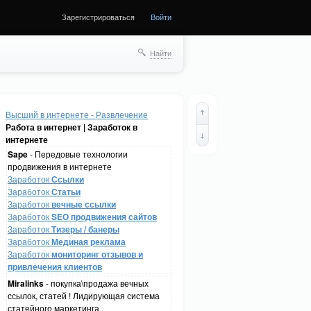
Зарегистрироваться
Войти
Найти
Высший в интернете - Развлечение
Работа в интернет | Заработок в
интернете
Sape
- Передовые технологии
продвижения в интернете
Заработок
Ссылки
Заработок
Статьи
Заработок
вечные ссылки
Заработок
SEO продвижения сайтов
Заработок
Тизеры / банеры
Заработок
Мединая реклама
Заработок
мониторинг отзывов и
привлечения клиентов
Miralinks
- покупка\продажа вечных
ссылок, статей ! Лидирующая система
статейного маркетинга .