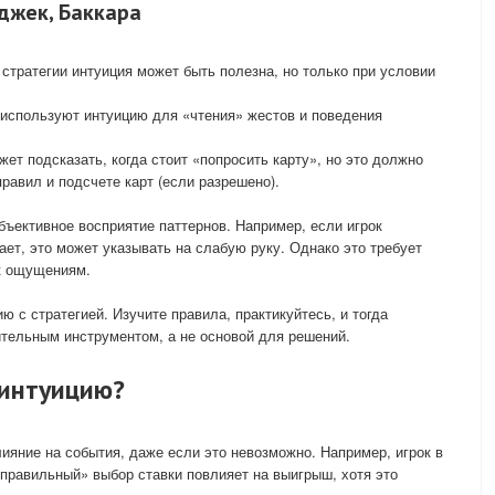
джек, Баккара
стратегии интуиция может быть полезна, но только при условии
 используют интуицию для «чтения» жестов и поведения
ет подсказать, когда стоит «попросить карту», но это должно
равил и подсчете карт (если разрешено).
бъективное восприятие паттернов. Например, если игрок
ает, это может указывать на слабую руку. Однако это требует
 к ощущениям.
ию с стратегией. Изучите правила, практикуйтесь, и тогда
тельным инструментом, а не основой для решений.
 интуицию?
ияние на события, даже если это невозможно. Например, игрок в
«правильный» выбор ставки повлияет на выигрыш, хотя это