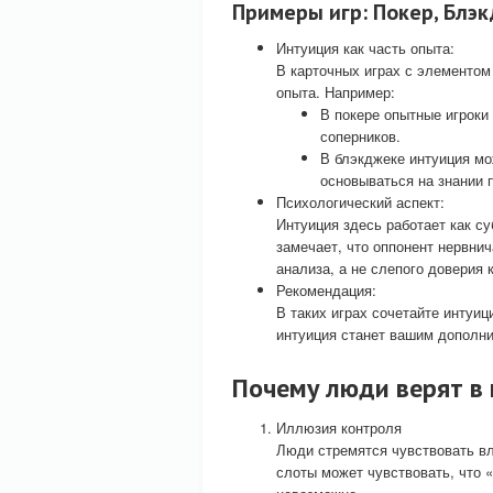
Примеры игр: Покер, Блэк
Интуиция как часть опыта:
В карточных играх с элементом 
опыта. Например:
В покере опытные игроки
соперников.
В блэкджеке интуиция мож
основываться на знании п
Психологический аспект:
Интуиция здесь работает как су
замечает, что оппонент нервнич
анализа, а не слепого доверия
Рекомендация:
В таких играх сочетайте интуиц
интуиция станет вашим дополни
Почему люди верят в
Иллюзия контроля
Люди стремятся чувствовать вл
слоты может чувствовать, что 