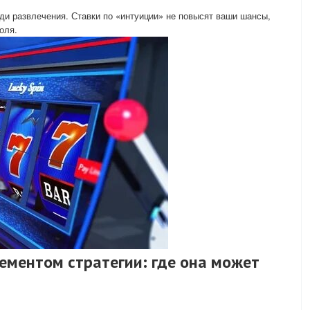
ади развлечения. Ставки по «интуиции» не повысят ваши шансы,
оля.
лементом стратегии: где она может