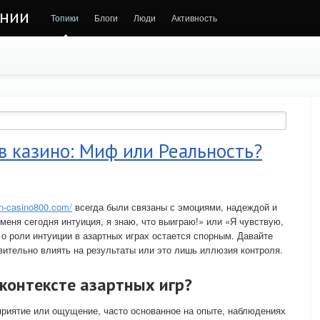
ении
Топики
Блоги
Люди
Активность
в казино: Миф или Реальность?
an-casino800.com/
всегда были связаны с эмоциями, надеждой и
меня сегодня интуиция, я знаю, что выиграю!» или «Я чувствую,
 о роли интуиции в азартных играх остается спорным. Давайте
вительно влиять на результаты или это лишь иллюзия контроля.
 контексте азартных игр?
приятие или ощущение, часто основанное на опыте, наблюдениях