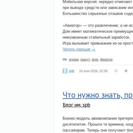
Мобильная версия: нередко отмечают 
при выводе средств или зависание ин
Большинство серьезных отзывов соде
«Авиатор» — это развлечение, а не ис
Дом имеет математическое преимущест
невозможным стабильный заработок.
Игра вызывает привыкание из-за прост
Читать дальше →
игроки
,
пишут
,
игре
,
Авиатор
spb
24 мая 2026, 22:56
Что нужно знать, п
Блог им. spb
Бизнес-модель авиакомпании претерп
десятилетия. Прошли те времена, ког
пассажирам. Теперь они получают бол