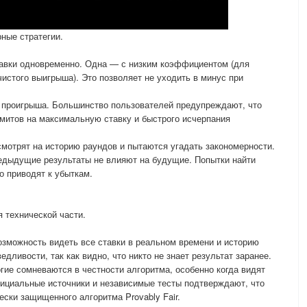
ные стратегии.
тавки одновременно. Одна — с низким коэффициентом (для
чистого выигрыша). Это позволяет не уходить в минус при
е проигрыша. Большинство пользователей предупреждают, что
лимитов на максимальную ставку и быстрого исчерпания
мотрят на историю раундов и пытаются угадать закономерности.
редыдущие результаты не влияют на будущие. Попытки найти
о приводят к убыткам.
 технической части.
озможность видеть все ставки в реальном времени и историю
дливости, так как видно, что никто не знает результат заранее.
гие сомневаются в честности алгоритма, особенно когда видят
ициальные источники и независимые тесты подтверждают, что
ески защищенного алгоритма Provably Fair.