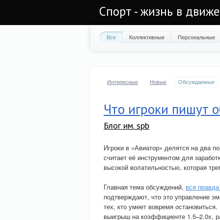
Спорт - жизнь в движ
Все
Коллективные
Персональные
Интересные
Новые
Обсуждаемые
Что игроки пишут о
Блог им. spb
Игроки в «Авиатор» делятся на два пол
считает её инструментом для заработк
высокой волатильностью, которая тре
Главная тема обсуждений,
вся правда
подтверждают, что это управление эм
тех, кто умеет вовремя остановиться.
выигрыш на коэффициенте 1.5–2.0x, р