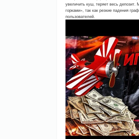
увеличить куш, теряет весь депозит.
горками», так как резкие падения гр
пользователей.