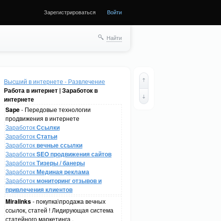
Зарегистрироваться
Войти
Найти
Высший в интернете - Развлечение
Работа в интернет | Заработок в
интернете
Sape
- Передовые технологии
продвижения в интернете
Заработок
Ссылки
Заработок
Статьи
Заработок
вечные ссылки
Заработок
SEO продвижения сайтов
Заработок
Тизеры / банеры
Заработок
Мединая реклама
Заработок
мониторинг отзывов и
привлечения клиентов
Miralinks
- покупка\продажа вечных
ссылок, статей ! Лидирующая система
статейного маркетинга .