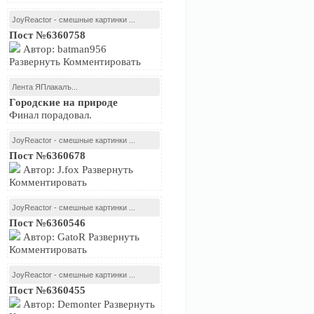
JoyReactor - смешные картинки ...
Пост №6360758
Автор: batman956
Развернуть Комментировать
Лента ЯПлакалъ...
Городские на природе
Финал порадовал.
JoyReactor - смешные картинки ...
Пост №6360678
Автор: J.fox Развернуть
Комментировать
JoyReactor - смешные картинки ...
Пост №6360546
Автор: GatoR Развернуть
Комментировать
JoyReactor - смешные картинки ...
Пост №6360455
Автор: Demonter Развернуть