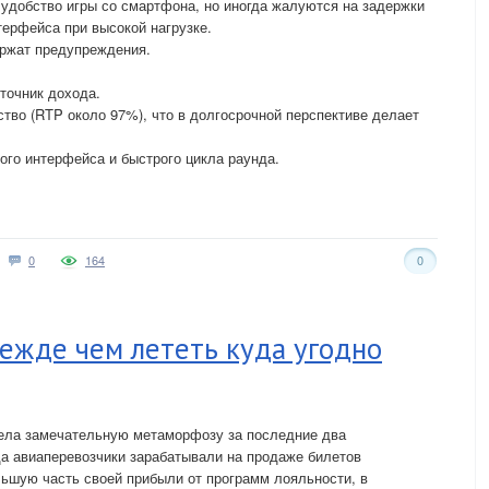
удобство игры со смартфона, но иногда жалуются на задержки
терфейса при высокой нагрузке.
ржат предупреждения.
точник дохода.
во (RTP около 97%), что в долгосрочной перспективе делает
ого интерфейса и быстрого цикла раунда.
0
164
0
режде чем лететь куда угодно
ела замечательную метаморфозу за последние два
да авиаперевозчики зарабатывали на продаже билетов
ьшую часть своей прибыли от программ лояльности, в